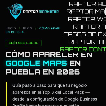
RAPTOR A
RAPTOR MA
RAPTOR W
RAPTOR A
INICIO
/
BLOG
/
CÓMO APARECER EN GOOGLE MAPS
EN PUEBLA
CASOS DE ÉX
RAPTOR TI
GUÍA SEO LOCAL
RAPTOR CON
CÓMO APARECER EN
GOOGLE MAPS
EN
PUEBLA EN 2026
Guía paso a paso para que tu negocio
aparezca en el Top 3 del Local Pack —
desde la configuración de Google Business
Profile hasta los errores que están