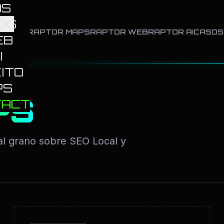
DS
PS
R ADS
RAPTOR MAPS
RAPTOR WEB
RAPTOR AI
CASOS 
EB
I
ITO
PS
PS
TACT
s al grano sobre SEO Local y